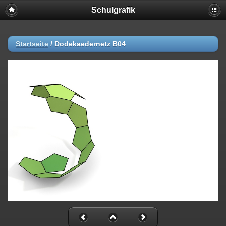
Schulgrafik
Startseite
/
Dodekaedernetz B04