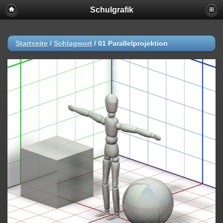
Schulgrafik
Startseite
/
Schlagwort
/
01 Parallelprojektion