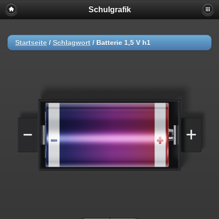
Schulgrafik
Startseite
/
Schlagwort
/
Batterie 1,5 V h1