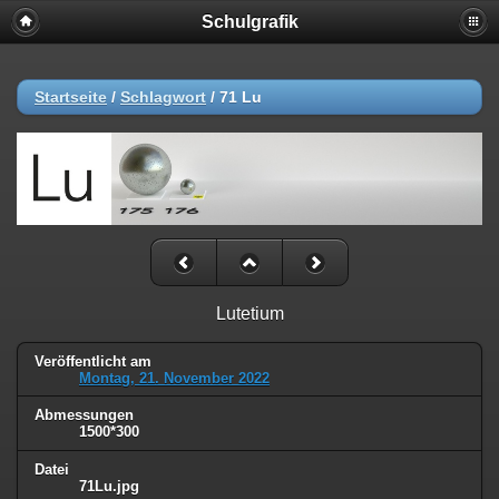
Schulgrafik
Startseite
/
Schlagwort
/
71 Lu
Lutetium
Veröffentlicht am
Montag, 21. November 2022
Abmessungen
1500*300
Datei
71Lu.jpg