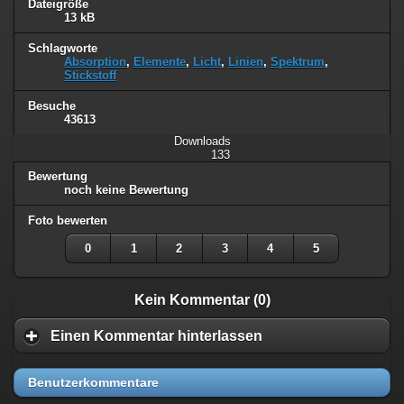
Dateigröße
13 kB
Schlagworte
Absorption
,
Elemente
,
Licht
,
Linien
,
Spektrum
,
Stickstoff
Besuche
43613
Downloads
133
Bewertung
noch keine Bewertung
Foto bewerten
0
1
2
3
4
5
Kein Kommentar (0)
Einen Kommentar hinterlassen
Benutzerkommentare