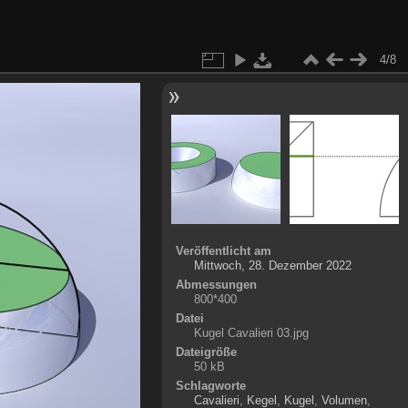
4/8
Veröffentlicht am
Mittwoch, 28. Dezember 2022
Abmessungen
800*400
Datei
Kugel Cavalieri 03.jpg
Dateigröße
50 kB
Schlagworte
Cavalieri
,
Kegel
,
Kugel
,
Volumen
,