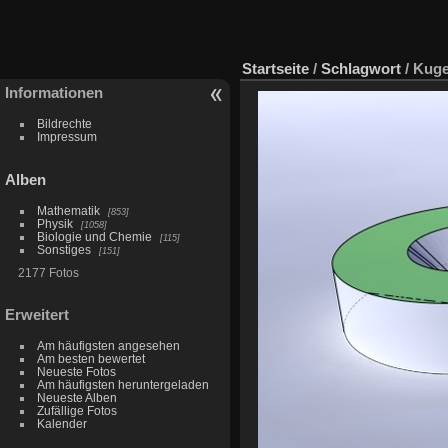
Startseite
/
Schlagwort
/
Kugel
Informationen
Bildrechte
Impressum
Alben
Mathematik
853
Physik
1058
Biologie und Chemie
115
Sonstiges
151
2177 Fotos
Erweitert
Am häufigsten angesehen
Am besten bewertet
Neueste Fotos
Am häufigsten heruntergeladen
Neueste Alben
Zufällige Fotos
Kalender