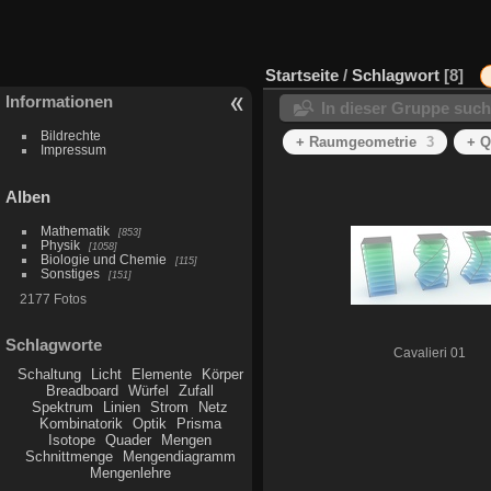
Startseite
/
Schlagwort
8
Informationen
In dieser Gruppe suc
Bildrechte
+ Raumgeometrie
3
+ Q
Impressum
Alben
Mathematik
853
Physik
1058
Biologie und Chemie
115
Sonstiges
151
2177 Fotos
Schlagworte
Cavalieri 01
Schaltung
Licht
Elemente
Körper
Breadboard
Würfel
Zufall
Spektrum
Linien
Strom
Netz
Kombinatorik
Optik
Prisma
Isotope
Quader
Mengen
Schnittmenge
Mengendiagramm
Mengenlehre