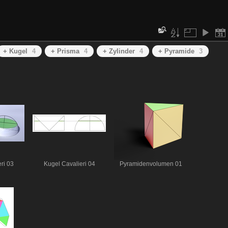
+ Kugel
4
+ Prisma
4
+ Zylinder
4
+ Pyramide
3
ri 03
Kugel Cavalieri 04
Pyramidenvolumen 01