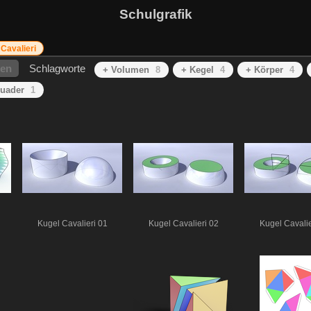
Schulgrafik
Cavalieri
hen
Schlagworte
+ Volumen
8
+ Kegel
4
+ Körper
4
uader
1
Kugel Cavalieri 01
Kugel Cavalieri 02
Kugel Cavalie